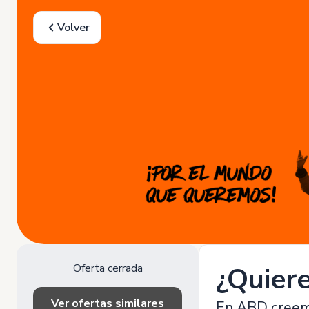
Volver
Oferta cerrada
¿Quiere
Ver ofertas similares
En ABD creemos